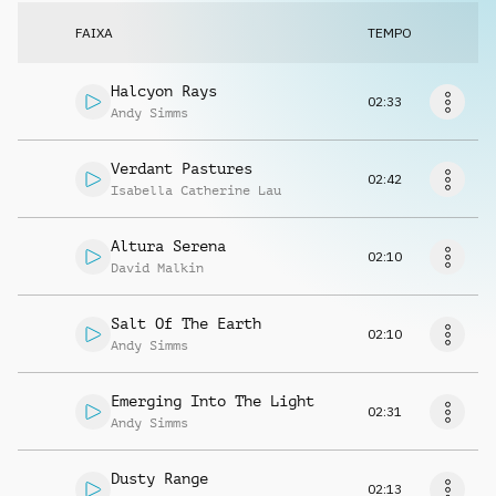
Solicitar música
FAIXA
TEMPO
Halcyon Rays
02:33
Andy Simms
Verdant Pastures
02:42
Isabella Catherine Lau
Altura Serena
02:10
David Malkin
Salt Of The Earth
02:10
Andy Simms
Emerging Into The Light
02:31
Andy Simms
Dusty Range
02:13