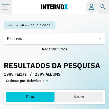
Tópicos
instrumentations
:
DOUBLE-BASS
Todos os álbuns
Filtros
Redefinir filtros
Catálogos
RESULTADOS DA PESQUISA
Playlists
/
1988 Faixas
2399 ÁLBUNS
Ordenar por:
Licença
Relevância
Info
Faixa
Álbuns