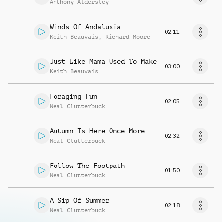
Anthony Aldersley
Winds Of Andalusia
02:11
Keith Beauvais
,
Richard Moore
Just Like Mama Used To Make
03:00
Keith Beauvais
Foraging Fun
02:05
Neal Clutterbuck
Autumn Is Here Once More
02:32
Neal Clutterbuck
Follow The Footpath
01:50
Neal Clutterbuck
A Sip Of Summer
02:18
Neal Clutterbuck