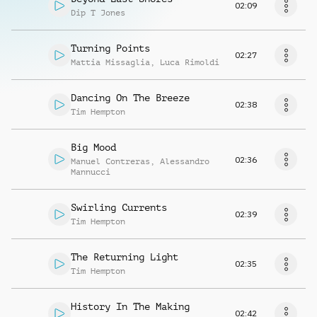
02:09
Dip T Jones
Turning Points
02:27
Mattia Missaglia
,
Luca Rimoldi
Dancing On The Breeze
02:38
Tim Hempton
Big Mood
02:36
Manuel Contreras
,
Alessandro
Mannucci
Swirling Currents
02:39
Tim Hempton
The Returning Light
02:35
Tim Hempton
History In The Making
02:42