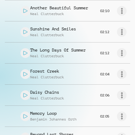
Another Beautiful Summer
02:10
Neal Clutterbuck
Sunshine And Smiles
02:12
Neal Clutterbuck
The Long Days Of Summer
02:12
Neal Clutterbuck
Forest Creek
02:04
Neal Clutterbuck
Daisy Chains
02:06
Neal Clutterbuck
Memory Loop
02:05
Benjamin Johannes Orth
Beyond Last Shores