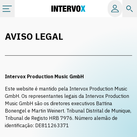
Tópicos
AVISO LEGAL
Todos os álbuns
Catálogos
Intervox Production Music GmbH
Playlists
Este website é mantido pela Intervox Production Music
GmbH. Os representantes legais da Intervox Production
Licença
Music GmbH são os diretores executivos Battina
Bonengel e Martin Weinert. Tribunal Distrital de Munique,
Tribunal de Registo HRB 7976. Número alemão de
Info
identificação: DE811263371