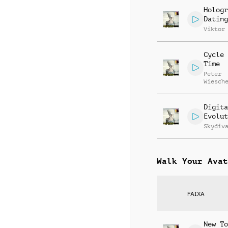
Hologr
Dating
Viktor
Cycle 
Time
Peter
Wiesch
Digita
Evolut
Skydiv
Walk Your Avat
FAIXA
New To