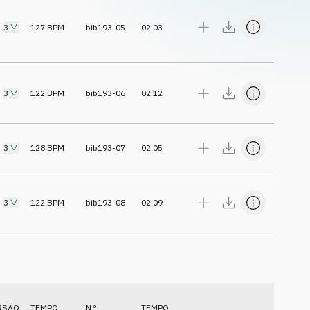
3
127
BPM
bib193-05
02:03
3
122
BPM
bib193-06
02:12
3
128
BPM
bib193-07
02:05
3
122
BPM
bib193-08
02:09
RSÃO
TEMPO
N.º
TEMPO