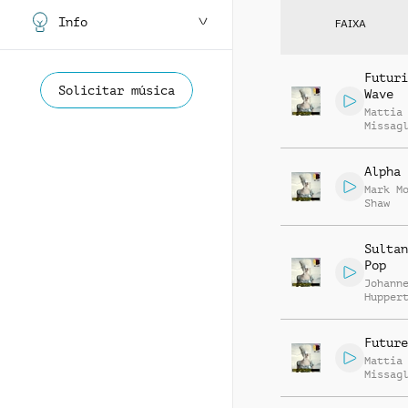
Info
FAIXA
Futuri
Solicitar música
Wave
Mattia
Missag
Alpha 
Mark M
Shaw
Sultan
Pop
Johann
Hupper
Harry 
Future
Mattia
Missag