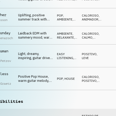
r
plucky guitars,
ELETRÔNICA
LEVE
technology, family
her
Uplifting, positive
POP
,
CALOROSO
,
summer track with
AMBIENTE,
ANIMADOR
,
nsson
catchy light guitars,
RELAXANTE
ALEGRE
relaxed, warm
unday
Laidback EDM with
AMBIENTE,
CALOROSO
,
summery mood, warm
RELAXANTE
,
CALMO
,
Benaroch
guitars, vocal
POP
REFLEXIVO
,
DESCONTRAÍDO
,
samples, leisure
POSITIVO
uman
Light, dreamy,
EASY
POSITIVO
,
inspiring, guitar driven
LISTENING
,
LEVE
 Petrov
Easy Listening
AMBIENTE,
RELAXANTE
Ambient, reflective
less
Positive Pop House,
CALOROSO
,
POP
,
HOUSE
warm guitar melody,
POSITIVO
,
 Graetz
airy synth pads, warm,
LEVE
laidback
ibilities
ESTADO DE