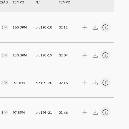
RSÃO
TEMPO
N.º
TEMPO
3
160
BPM
bib193-18
02:12
3
150
BPM
bib193-19
02:04
3
97
BPM
bib193-20
02:16
3
97
BPM
bib193-21
01:46