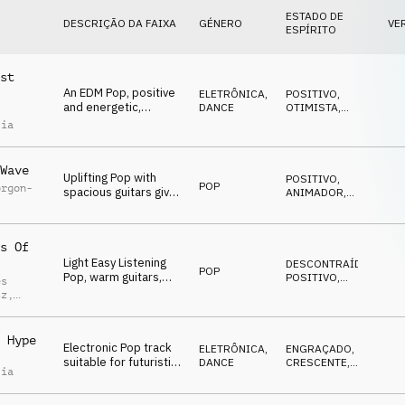
ESTADO DE
DESCRIÇÃO DA FAIXA
GÉNERO
VE
ESPÍRITO
st
An EDM Pop, positive
ELETRÔNICA
,
POSITIVO
,
and energetic,
DANCE
OTIMISTA
,
technology,
ENERGETICO
lia
innovation, green
cities
Wave
Uplifting Pop with
POSITIVO
,
POP
orgon-
spacious guitars gives
ANIMADOR
,
a positive forward
OTIMISTA
looking feel
s Of
Light Easy Listening
DESCONTRAÍDO
,
POP
Pop, warm guitars,
POSITIVO
,
es
summery synths,
ALEGRE
tz
,
happy, ongoing
Alfter
 Hype
Electronic Pop track
ELETRÔNICA
,
ENGRAÇADO
,
suitable for futuristic
DANCE
CRESCENTE
,
lia
situations of new
ENERGETICO
technologies