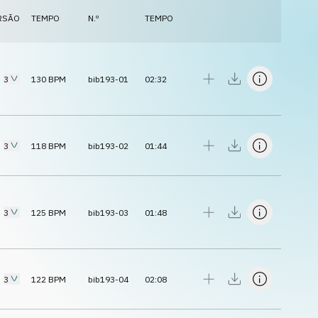
RSÃO
TEMPO
N.º
TEMPO
3
130
BPM
bib193-01
02:32
3
118
BPM
bib193-02
01:44
3
125
BPM
bib193-03
01:48
3
122
BPM
bib193-04
02:08