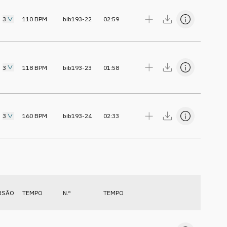
3
110
BPM
bib193-22
02:59
3
118
BPM
bib193-23
01:58
3
160
BPM
bib193-24
02:33
RSÃO
TEMPO
N.º
TEMPO