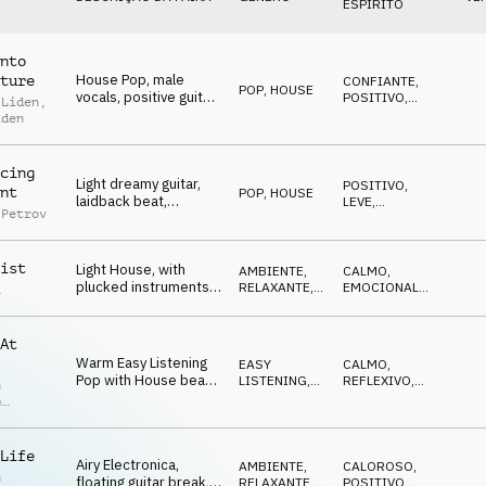
ESPÍRITO
nto
House Pop, male
ture
CONFIANTE
,
POP
,
HOUSE
vocals, positive guitar,
POSITIVO
,
 Liden
,
vocoder, future, warm,
OTIMISTA
iden
bright
cing
Light dreamy guitar,
POSITIVO
,
nt
POP
,
HOUSE
laidback beat,
LEVE
,
 Petrov
positive warm vibes,
OTIMISTA
relaxed, calm
ist
Light House, with
AMBIENTE,
CALMO
,
plucked instruments,
RELAXANTE
,
EMOCIONAL
,
a
media presentation,
HOUSE
CRESCENTE
travel vlog
At
Warm Easy Listening
EASY
CALMO
,
Pop with House beat,
LISTENING
,
REFLEXIVO
,
n
laidback, corporate
HOUSE
DESCONTRAÍDO
,
p
CALOROSO
,
video
r
POSITIVO
Life
Airy Electronica,
AMBIENTE,
CALOROSO
,
n
floating guitar break,
RELAXANTE
,
POSITIVO
,