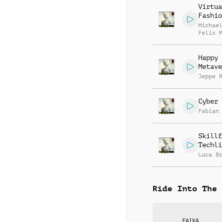
Virtua
Fashio
Michae
Felix 
Happy
Metave
Jeppe 
Cyber 
Fabian
Skillf
Techli
Luca B
Ride Into The 
FAIXA