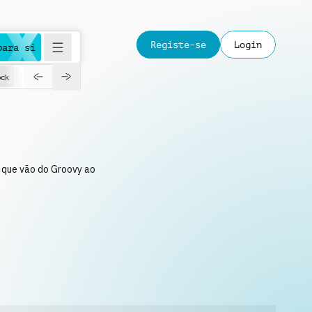
Registe-se
Login
para si
ck
Happy
Jazz
Love
s que vão do Groovy ao