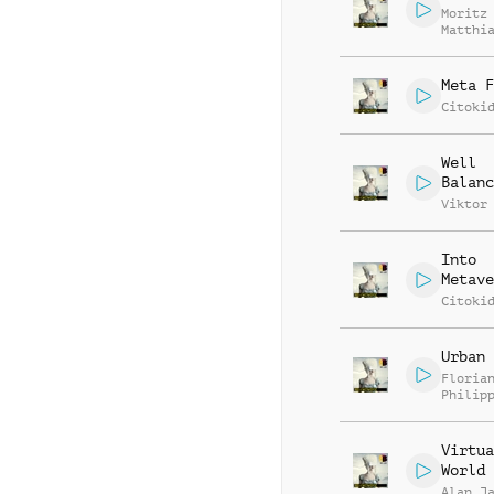
Moritz
Matthi
Meusel
Meta F
Citoki
Well
Balanc
Viktor
Into
Metave
Citoki
Urban 
Floria
Philip
Muelle
Sebast
Spreng
Virtua
World
Alan J