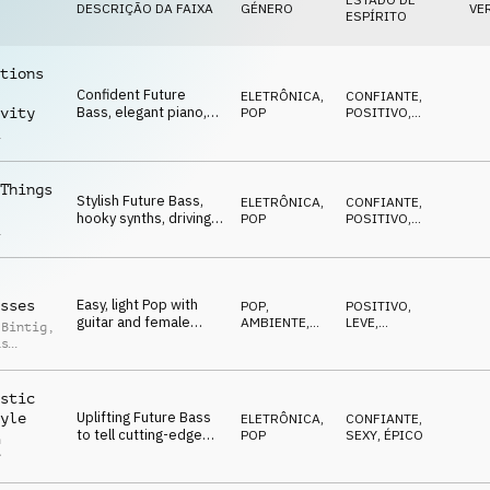
DESCRIÇÃO DA FAIXA
GÉNERO
VE
ESPÍRITO
tions
Confident Future
ELETRÔNICA
,
CONFIANTE
,
Bass, elegant piano,
POP
POSITIVO
,
vity
catchy hook, uplifting
REPETITIVO
a
and stylish
Things
Stylish Future Bass,
ELETRÔNICA
,
CONFIANTE
,
hooky synths, driving
POP
POSITIVO
,
a
beat, atmospheric
ENERGETICO
pads, driving
Easy, light Pop with
sses
POP
,
POSITIVO
,
guitar and female
AMBIENTE,
LEVE
,
 Bintig
,
vocal sample, simple,
RELAXANTE
ALEGRE
,
as
REPETITIVO
warm, positive
stic
Uplifting Future Bass
yle
ELETRÔNICA
,
CONFIANTE
,
to tell cutting-edge
POP
SEXY
,
ÉPICO
n
technologies and new
r
lifestyles