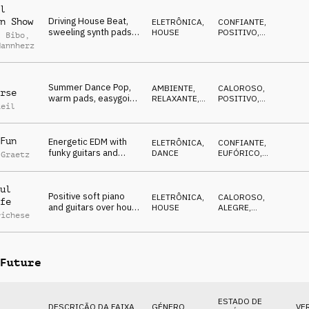
l
Driving House Beat,
n Show
ELETRÔNICA
,
CONFIANTE
,
sweeling synth pads,
HOUSE
POSITIVO
,
l Bibo
,
confident, catwalk,
HIPNÓTICO
,
Mannherz
SOFISTICADO
metaverse
Summer Dance Pop,
AMBIENTE,
CALOROSO
,
rse
warm pads, easygoing
RELAXANTE
,
POSITIVO
,
Reil
guitar, smooth beat,
POP
OTIMISTA
uplifting
Fun
Energetic EDM with
ELETRÔNICA
,
CONFIANTE
,
funky guitars and
DANCE
EUFÓRICO
,
 Graetz
massive club-bass,
ENERGETICO
upbeat, club
ul
Positive soft piano
ELETRÔNICA
,
CALOROSO
,
fe
and guitars over housy
HOUSE
ALEGRE
,
richese
beat, funky clavinet,
OTIMISTA
summer
Future
ESTADO DE
DESCRIÇÃO DA FAIXA
GÉNERO
VE