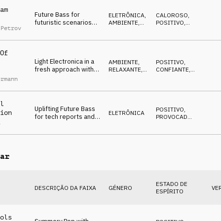
am
Future Bass for
ELETRÔNICA
,
CALOROSO
,
futuristic scenarios
AMBIENTE,
POSITIVO
,
 Petrov
with voice samples
RELAXANTE
INCITANTE
and atmospheric pads
Of
Light Electronica in a
AMBIENTE,
POSITIVO
,
fresh approach with
RELAXANTE
,
CONFIANTE
,
tweaked guitars,
ELETRÔNICA
INCITANTE
ermann
inspiring ideas
l
Uplifting Future Bass
POSITIVO
,
ion
ELETRÔNICA
for tech reports and
PROVOCADOR
,
a
innovation stories,
ANIMADOR
exciting
ar
ESTADO DE
DESCRIÇÃO DA FAIXA
GÉNERO
VE
ESPÍRITO
ols