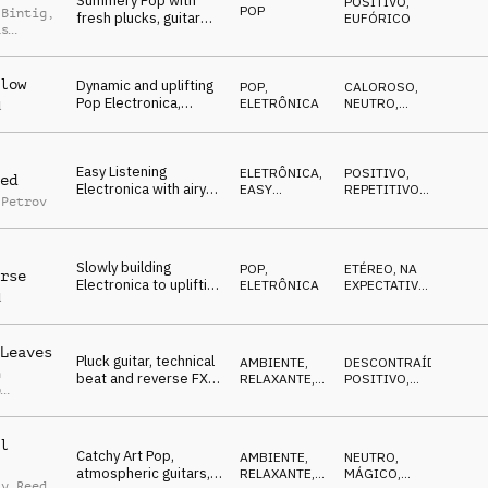
Summery Pop with
POSITIVO
,
POP
 Bintig
,
fresh plucks, guitar
EUFÓRICO
as
and young vocals,
smart and free
low
Dynamic and uplifting
POP
,
CALOROSO
,
Pop Electronica,
ELETRÔNICA
NEUTRO
,
d
warm, lush pads,
OTIMISTA
guitar, inspiring
Easy Listening
ELETRÔNICA
,
POSITIVO
,
ed
Electronica with airy
EASY
REPETITIVO
,
 Petrov
vocal samples and
LISTENING
LEVE
flowing synth pads
Slowly building
POP
,
ETÉREO
,
NA
rse
Electronica to uplifting
ELETRÔNICA
EXPECTATIVA
,
d
finale, cold, spheric,
ÉPICO
futuristic
Leaves
Pluck guitar, technical
AMBIENTE,
DESCONTRAÍDO
,
n
beat and reverse FX,
RELAXANTE
,
POSITIVO
,
p
relaxed Easy Listening
POP
OTIMISTA
r
,
ian Arno
er
l
Catchy Art Pop,
AMBIENTE,
NEUTRO
,
atmospheric guitars,
RELAXANTE
,
MÁGICO
,
ay Reed