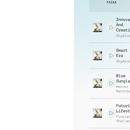
FAIXA
Innova
And
Creati
Skydiv
Smart 
Era
Skydiv
Blue
Sungla
Moritz
Matthi
Meusel
Futuri
Lifest
Floria
Thalle