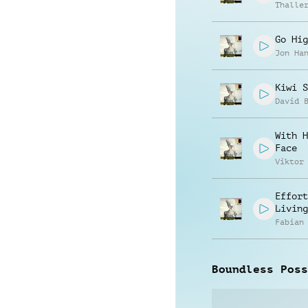
Thalle
Go Hig
Jon Ha
Kiwi S
David 
With H
Face
Viktor
Effort
Living
Fabian
Boundless Poss