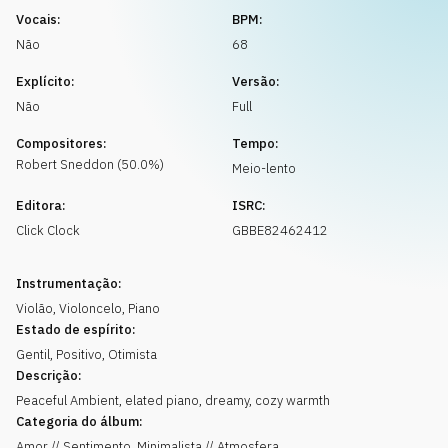
Solicitar música
Vocais:
BPM:
Não
68
Explícito:
Versão:
Não
Full
Compositores:
Tempo:
Robert
Sneddon
(
50.0
%)
Meio-lento
Editora:
ISRC:
Click Clock
GBBE82462412
Instrumentação:
Violão
,
Violoncelo
,
Piano
Estado de espírito:
Gentil
,
Positivo
,
Otimista
Descrição:
Peaceful Ambient, elated piano, dreamy, cozy warmth
Categoria do álbum:
Amor // Sentimento, Minimalista // Atmosfera