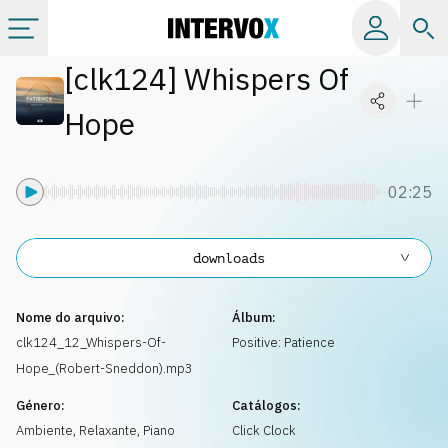
[
clk124
]
Whispers Of
Tópicos
Hope
Todos os álbuns
02:25
Catálogos
downloads
Playlists
Nome do arquivo:
Álbum:
Licença
clk124_12_Whispers-Of-
Positive: Patience
Hope_(Robert-Sneddon).mp3
Info
Género:
Catálogos:
Ambiente, Relaxante
,
Piano
Click Clock