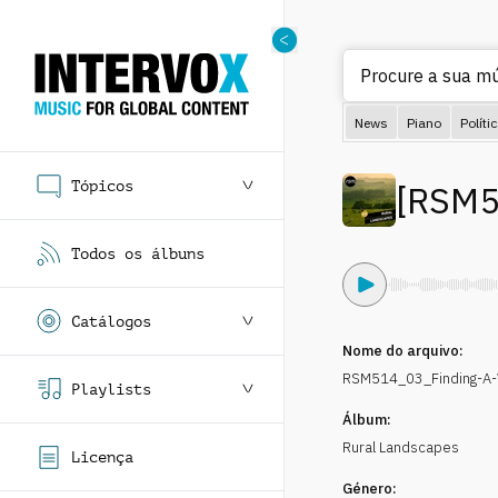
Procure a sua mús
News
Piano
Políti
Tópicos
[
RSM5
Todos os álbuns
Catálogos
Nome do arquivo:
RSM514_03_Finding-A-
Playlists
Álbum:
Rural Landscapes
Licença
Género: