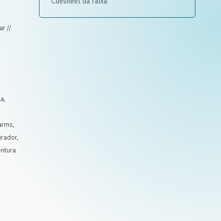
Cuesheet da faixa
ar //
la
,
,
arms
,
irador
,
ntura