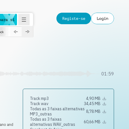
Registe-se
Login
para si
ck
Happy
Jazz
Love
01:59
Track mp3
4,90 MB
Track wav
34,45 MB
Todas as 3 faixas alternativas
8,78 MB
MP3_outras
Todas as 3 faixas
60,66 MB
alternativas WAV_outras
piano and