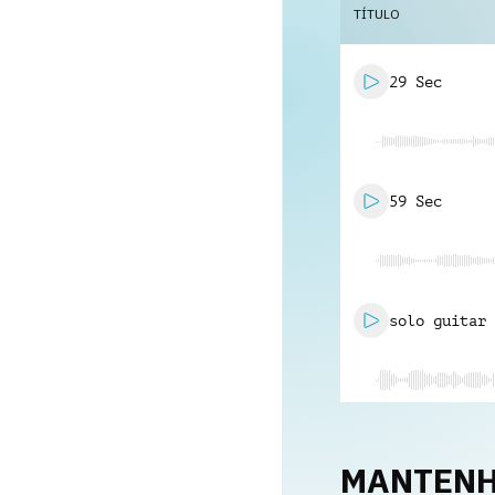
TÍTULO
29 Sec
59 Sec
solo guitar
MANTENH