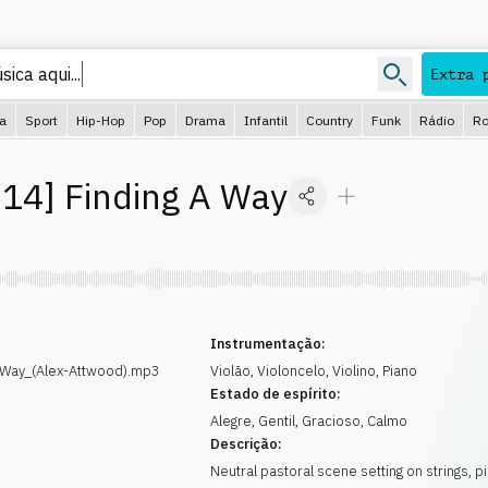
ica aqui...
Extra 
ca
Sport
Hip-Hop
Pop
Drama
Infantil
Country
Funk
Rádio
Ro
14
]
Finding A Way
Instrumentação:
Way_(Alex-Attwood).mp3
Violão
,
Violoncelo
,
Violino
,
Piano
Estado de espírito:
Alegre
,
Gentil
,
Gracioso
,
Calmo
Descrição:
Neutral pastoral scene setting on strings, 