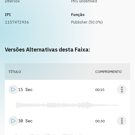
Intervox
PRS undefined
IPI
Função
1157472936
Publisher (50.0%)
Versões Alternativas desta Faixa:
TÍTULO
COMPRIMENTO
15 Sec
00:15
30 Sec
00:30