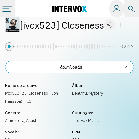
[
ivox523
]
Closeness
Tópicos
Todos os álbuns
02:17
Catálogos
downloads
Playlists
Nome do arquivo:
Álbum:
ivox523_25_Closeness_(Jon-
Beautiful Mystery
Hansson).mp3
Licença
Género:
Catálogos:
Atmosfera
,
Acústica
Intervox Music
Info
Vocais:
BPM: