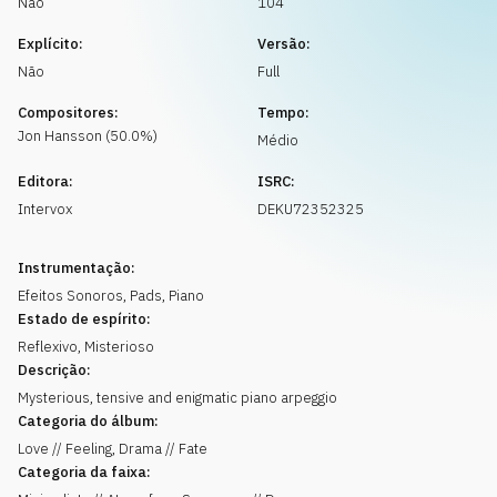
Não
104
Solicitar música
Explícito:
Versão:
Não
Full
Compositores:
Tempo:
Jon
Hansson
(
50.0
%)
Médio
Editora:
ISRC:
Intervox
DEKU72352325
Instrumentação:
Efeitos Sonoros
,
Pads
,
Piano
Estado de espírito:
Reflexivo
,
Misterioso
Descrição:
Mysterious, tensive and enigmatic piano arpeggio
Categoria do álbum:
Love // Feeling, Drama // Fate
Categoria da faixa: