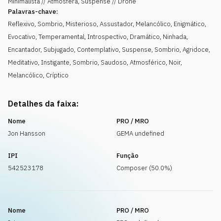
Minimalista // Atmosfera, Suspense // Drone
Palavras-chave:
Reflexivo
,
Sombrio
,
Misterioso
,
Assustador
,
Melancólico
,
Enigmático
,
Evocativo
,
Temperamental
,
Introspectivo
,
Dramático
,
Ninhada
,
Encantador
,
Subjugado
,
Contemplativo
,
Suspense
,
Sombrio
,
Agridoce
,
Meditativo
,
Instigante
,
Sombrio
,
Saudoso
,
Atmosférico
,
Noir
,
Melancólico
,
Críptico
Detalhes da faixa:
Nome
PRO / MRO
Jon Hansson
GEMA undefined
IPI
Função
542523178
Composer (50.0%)
Nome
PRO / MRO