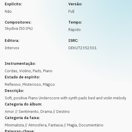
Solicitar música
Explícito:
Versão:
Não
Full
Compositores:
Tempo:
Skydiva
(
50.0
%)
Rápido
Editora:
ISRC:
Intervox
DEKU72352301
Instrumentação:
Cordas
,
Violino
,
Pads
,
Piano
Estado de espírito:
Reflexivo
,
Misterioso
,
Mágico
Descrição:
Soft, positive Piano Underscore with synth pads bed and violin melody
Categoria do álbum:
Amor // Sentimento, Drama // Destino
Categoria da faixa:
Minimalista // Atmosfera, Fantasia // Magia, Documentário
Palavras-chave: