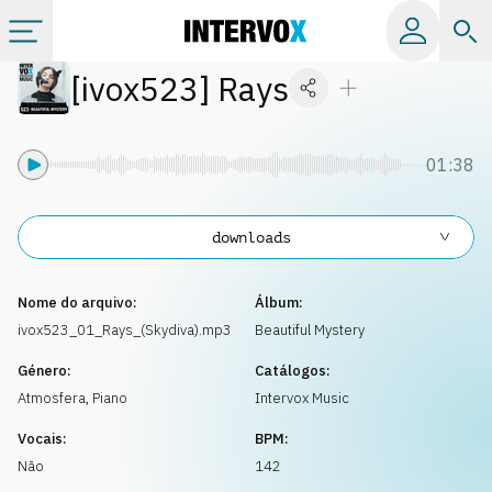
[
ivox523
]
Rays
Tópicos
Todos os álbuns
01:38
Catálogos
downloads
Playlists
Nome do arquivo:
Álbum:
ivox523_01_Rays_(Skydiva).mp3
Beautiful Mystery
Licença
Género:
Catálogos:
Atmosfera
,
Piano
Intervox Music
Info
Vocais:
BPM:
Não
142