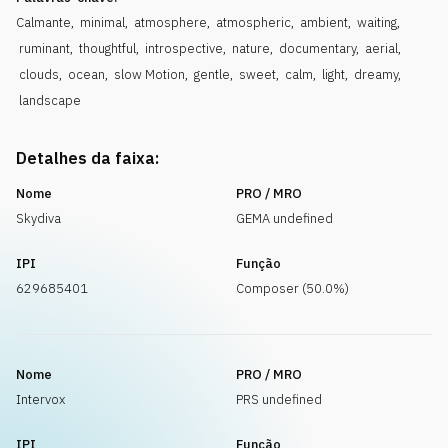
Calmante
,
minimal
,
atmosphere
,
atmospheric
,
ambient
,
waiting
,
ruminant
,
thoughtful
,
introspective
,
nature
,
documentary
,
aerial
,
clouds
,
ocean
,
slow Motion
,
gentle
,
sweet
,
calm
,
light
,
dreamy
,
landscape
Detalhes da faixa:
Nome
PRO / MRO
Skydiva
GEMA undefined
IPI
Função
629685401
Composer (50.0%)
Nome
PRO / MRO
Intervox
PRS undefined
IPI
Função