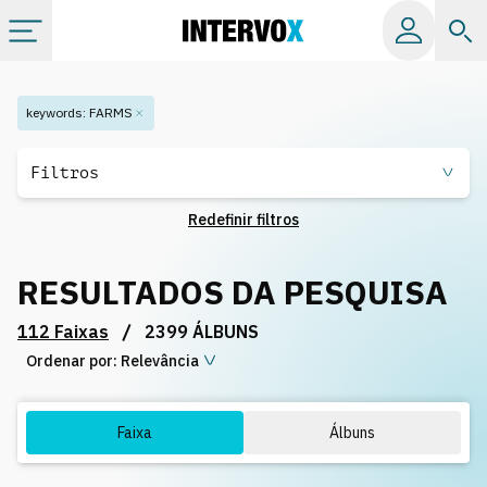
Tópicos
keywords
:
FARMS
Todos os álbuns
Filtros
Redefinir filtros
Catálogos
RESULTADOS DA PESQUISA
Playlists
/
112 Faixas
2399 ÁLBUNS
Ordenar por:
Licença
Relevância
Info
Faixa
Álbuns