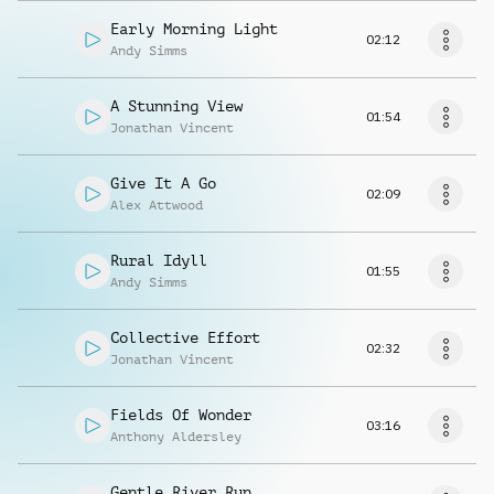
Early Morning Light
02:12
Andy Simms
A Stunning View
01:54
Jonathan Vincent
Give It A Go
02:09
Alex Attwood
Rural Idyll
01:55
Andy Simms
Collective Effort
02:32
Jonathan Vincent
Fields Of Wonder
03:16
Anthony Aldersley
Gentle River Run