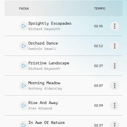
Solicitar música
FAIXA
TEMPO
Sprightly Escapades
02:35
Richard Keyworth
Orchard Dance
02:12
Dominic Sewell
Pristine Landscape
02:37
Richard Keyworth
Morning Meadow
03:07
Anthony Aldersley
Rise And Away
02:09
Alex Attwood
In Awe Of Nature
02:37