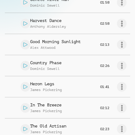
01:58
Dominic Sewell
Harvest Dance
02:58
Anthony Aldersley
Good Morning Sunlight
02:13
Alex Attwood
Country Phase
02:26
Dominic Sewell
Heron Legs
01:41
James Pickering
In The Breeze
02:12
James Pickering
The Old Artisan
02:23
James Pickering