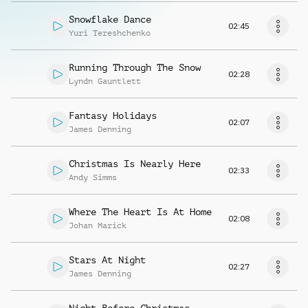
Snowflake Dance
02:45
Yuri Tereshchenko
Running Through The Snow
02:28
Lyndn Gauntlett
Fantasy Holidays
02:07
James Denning
Christmas Is Nearly Here
02:33
Andy Simms
Where The Heart Is At Home
02:08
Johan Marick
Stars At Night
02:27
James Denning