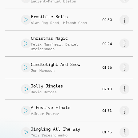
Laurent-Manuel Bleton
Frostbite Bells
02:50
Alan Jay Reed
,
Hitesh Ceon
Christmas Magic
02:24
Felix Mannherz
,
Daniel
Breidenbach
Candlelight And Snow
01:56
Jon Hansson
Jolly Jingles
02:19
David Berges
A Festive Finale
01:51
Viktor Petrov
Jingling All The Way
01:45
Yuri Tereshchenko