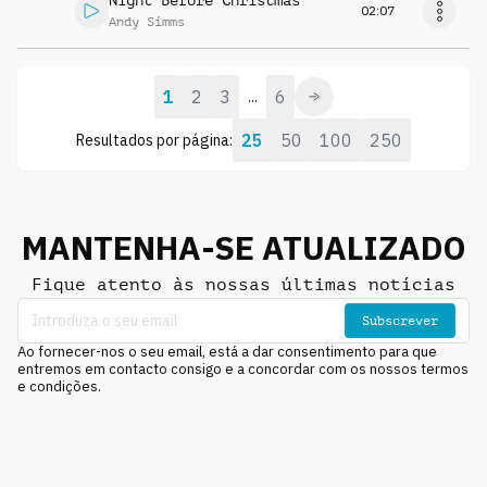
Night Before Christmas
02:07
Andy Simms
1
2
3
6
...
25
50
100
250
Resultados por página:
MANTENHA-SE ATUALIZADO
Fique atento às nossas últimas notícias
Subscrever
Ao fornecer-nos o seu email, está a dar consentimento para que
entremos em contacto consigo e a concordar com os nossos termos
e condições.