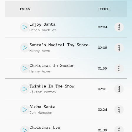
Solicitar música
FAIXA
TEMPO
Enjoy Santa
02:04
Hanjo Gaebler
Santa's Magical Toy Store
02:08
Henny Arve
Christmas In Sweden
01:55
Henny Arve
Twinkle In The Snow
02:01
Viktor Petrov
Aloha Santa
02:24
Jon Hansson
Christmas Eve
01:39