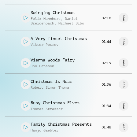
Swinging Christmas
02:18
Felix Mannherz
,
Daniel
Breidenbach
,
Michael Bibo
A Very Tinsel Christmas
01:44
Viktor Petrov
Vienna Woods Fairy
02:19
Jon Hansson
Christmas Is Near
01:36
Robert Simon Thoma
Busy Christmas Elves
01:34
Thomas Strasser
Family Christmas Presents
01:48
Hanjo Gaebler