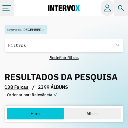
Tópicos
keywords
:
DECEMBER
Todos os álbuns
Filtros
Redefinir filtros
Catálogos
RESULTADOS DA PESQUISA
Playlists
/
138 Faixas
2399 ÁLBUNS
Ordenar por:
Licença
Relevância
Info
Faixa
Álbuns