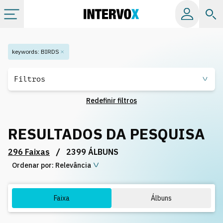
Tópicos
keywords
:
BIRDS
Todos os álbuns
Filtros
Redefinir filtros
Catálogos
RESULTADOS DA PESQUISA
Playlists
/
296 Faixas
2399 ÁLBUNS
Ordenar por:
Licença
Relevância
Info
Faixa
Álbuns