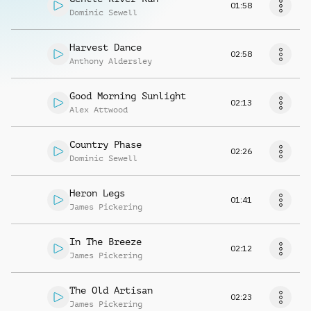
01:58
Dominic Sewell
Harvest Dance
02:58
Anthony Aldersley
Good Morning Sunlight
02:13
Alex Attwood
Country Phase
02:26
Dominic Sewell
Heron Legs
01:41
James Pickering
In The Breeze
02:12
James Pickering
The Old Artisan
02:23
James Pickering