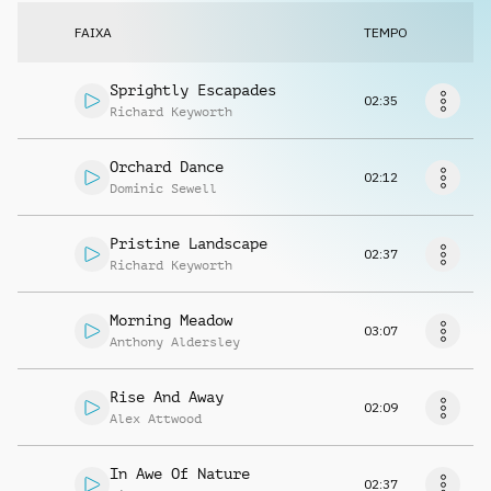
Solicitar música
FAIXA
TEMPO
Sprightly Escapades
02:35
Richard Keyworth
Orchard Dance
02:12
Dominic Sewell
Pristine Landscape
02:37
Richard Keyworth
Morning Meadow
03:07
Anthony Aldersley
Rise And Away
02:09
Alex Attwood
In Awe Of Nature
02:37