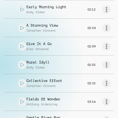
Early Morning Light
02:12
Andy Simms
A Stunning View
01:54
Jonathan Vincent
Give It A Go
02:09
Alex Attwood
Rural Idyll
01:55
Andy Simms
Collective Effort
02:32
Jonathan Vincent
Fields Of Wonder
03:16
Anthony Aldersley
Gentle River Run