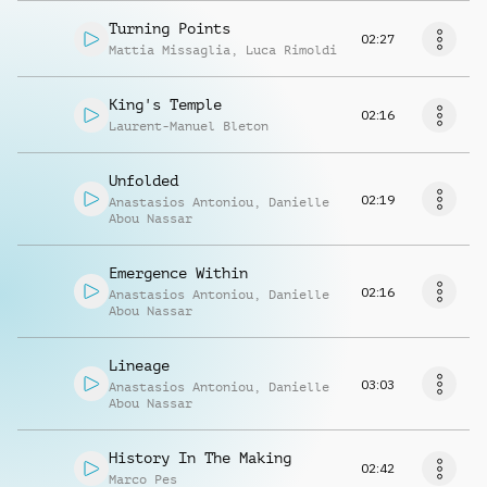
Turning Points
02:27
Mattia Missaglia
,
Luca Rimoldi
King's Temple
02:16
Laurent-Manuel Bleton
Unfolded
02:19
Anastasios Antoniou
,
Danielle
Abou Nassar
Emergence Within
02:16
Anastasios Antoniou
,
Danielle
Abou Nassar
Lineage
03:03
Anastasios Antoniou
,
Danielle
Abou Nassar
History In The Making
02:42
Marco Pes