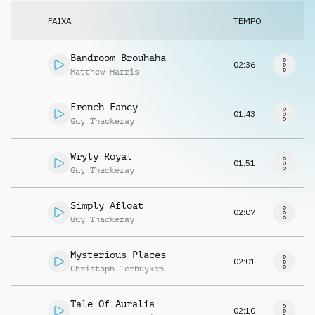
Solicitar música
FAIXA
TEMPO
Bandroom Brouhaha
02:36
Matthew Harris
French Fancy
01:43
Guy Thackeray
Wryly Royal
01:51
Guy Thackeray
Simply Afloat
02:07
Guy Thackeray
Mysterious Places
02:01
Christoph Terbuyken
Tale Of Auralia
02:10