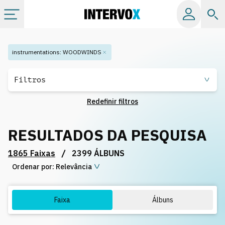
Tópicos
instrumentations
:
WOODWINDS
Todos os álbuns
Filtros
Redefinir filtros
Catálogos
RESULTADOS DA PESQUISA
Playlists
/
1865 Faixas
2399 ÁLBUNS
Ordenar por:
Licença
Relevância
Info
Faixa
Álbuns