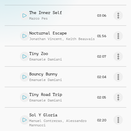
The Inner Self
03:06
Marco Pes
Nocturnal Escape
01:56
Jonathan Vincent
,
Keith Beauvais
Tiny Zoo
02:07
Emanuele Damiani
Bouncy Bunny
02:04
Emanuele Damiani
Tiny Road Trip
02:05
Emanuele Damiani
Sol Y Gloria
02:20
Manuel Contreras
,
Alessandro
Mannucci