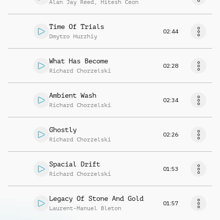
Alan Jay Reed
,
Hitesh Ceon
Time Of Trials
02:44
Dmytro Hurzhiy
What Has Become
02:28
Richard Chorzelski
Ambient Wash
02:34
Richard Chorzelski
Ghostly
02:26
Richard Chorzelski
Spacial Drift
01:53
Richard Chorzelski
Legacy Of Stone And Gold
01:57
Laurent-Manuel Bleton