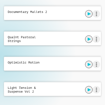
Back In The Sound
Documentary Mallets 2
Daniel Stapleton
Hope Is Here
Daniel Phillipson
,
Richard Walker
Quaint Pastoral
Strings
Lines We Follow
Daniel Stapleton
Star Gazing
Optimistic Motion
Jake Edwards-Wood
,
Charles Morton
Secret Paradise
Jake Edwards-Wood
Light Tension &
Cloud Surfing
Suspense Vol 2
Jake Edwards-Wood