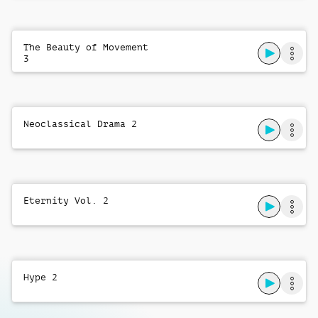
Andrew Scott
The Beauty of Movement
Yeah! Let's Go!
3
Steven Patterson
Higher State
Daniel Phillipson
,
Richard Walker
Neoclassical Drama 2
Sweet Belief
Jake Edwards-Wood
Chasing A Feeling
Eternity Vol. 2
Daniel Stapleton
A State Of Mind
Daniel Phillipson
,
Richard Walker
Hype 2
Riding The High
Jake Edwards-Wood
,
Charles Morton