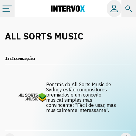
Tópicos
ALL SORTS MUSIC
Todos os álbuns
Informação
Catálogos
Playlists
Por trás da All Sorts Music de
Sydney estão compositores
premiados e um conceito
musical simples mas
Licença
convincente: "Fácil de usar, mas
musicalmente interessante".
Info