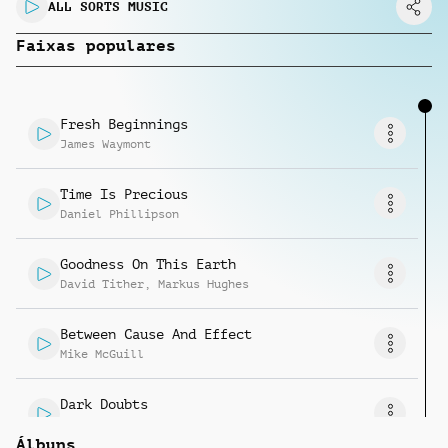
Solicitar música
ALL SORTS MUSIC
Faixas populares
Fresh Beginnings
James Waymont
Time Is Precious
Daniel Phillipson
Goodness On This Earth
David Tither
,
Markus Hughes
Between Cause And Effect
Mike McGuill
Dark Doubts
Mike McGuill
Álbuns