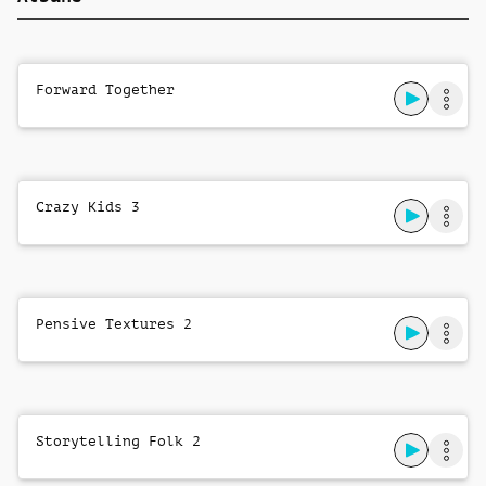
Crazy Time
Steven Patterson
Forward Together
Backyard Bedlam
Matthew Harris
Bandroom Brouhaha
Matthew Harris
Crazy Kids 3
Bonus Bonanza
Dean McGinnes
,
Charles Morton
Pensive Textures 2
Alpha Kid Antics
Matthew Harris
You Can't Catch Me
Steven Patterson
Storytelling Folk 2
The Jellybean Jump