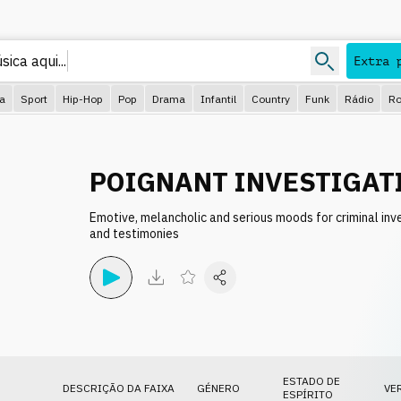
ica aqui...
Extra 
ca
Sport
Hip-Hop
Pop
Drama
Infantil
Country
Funk
Rádio
Ro
POIGNANT INVESTIGAT
Emotive, melancholic and serious moods for criminal inve
and testimonies
ESTADO DE
DESCRIÇÃO DA FAIXA
GÉNERO
VE
ESPÍRITO