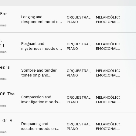
For
Longing and
ORQUESTRAL
,
MELANCÓLICO
,
despondent mood on
PIANO
EMOCIONAL
,
imms
piano, strings and
TENSO
,
REFLEXIVO
,
subtle beat
OBSCURO
l
Poignant and
ORQUESTRAL
,
MELANCÓLICO
,
ll
mysterious moods on
PIANO
EMOCIONAL
,
imms
piano, strings, celesta
TENSO
,
REFLEXIVO
,
and beat
OBSCURO
er's
Sombre and tender
ORQUESTRAL
,
MELANCÓLICO
,
tones on piano,
PIANO
EMOCIONAL
,
imms
strings and pads
TENSO
,
REFLEXIVO
,
OBSCURO
Of The
Compassion and
ORQUESTRAL
,
MELANCÓLICO
,
investigation moods
PIANO
EMOCIONAL
,
imms
on piano, beat and
TENSO
,
REFLEXIVO
,
mallets
OBSCURO
 Of A
Despairing and
ORQUESTRAL
,
MELANCÓLICO
,
isolation moods on
PIANO
EMOCIONAL
,
imms
piano, strings, beat
TENSO
,