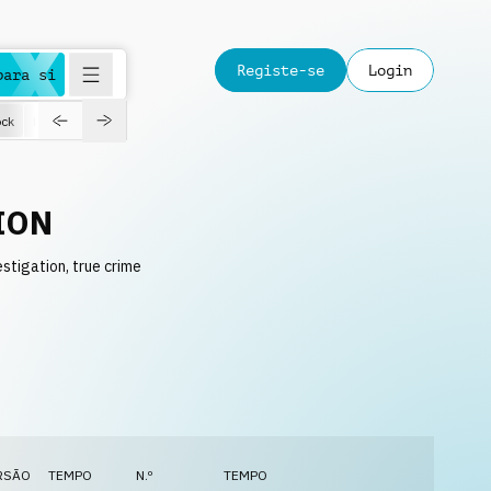
Registe-se
Login
para si
ck
Happy
Jazz
Love
ION
stigation, true crime
RSÃO
TEMPO
N.º
TEMPO