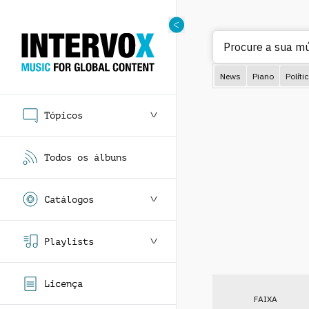
Procure a sua mús
News
Piano
Políti
Tópicos
Todos os álbuns
Catálogos
Playlists
Licença
FAIXA