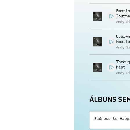
Emotio
Journe
Andy S
Overwh
Emotio
Andy S
Throug
Mist
Andy S
ÁLBUNS SE
Sadness to Happ