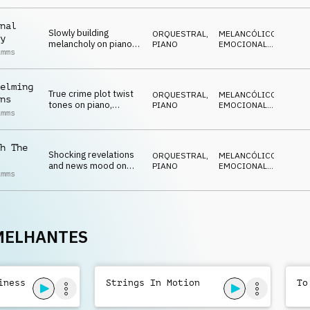
REFLEXIVO
,
and pads
OBSCURO
nal
Slowly building
ORQUESTRAL
,
MELANCÓLICO
,
y
melancholy on piano,
PIANO
EMOCIONAL
,
imms
strings, beat and
TENSO
,
REFLEXIVO
,
electric guitar
OBSCURO
elming
True crime plot twist
ORQUESTRAL
,
MELANCÓLICO
,
ns
tones on piano,
PIANO
EMOCIONAL
,
imms
strings, drums and
TENSO
,
REFLEXIVO
,
chimes
OBSCURO
h The
Shocking revelations
ORQUESTRAL
,
MELANCÓLICO
,
and news mood on
PIANO
EMOCIONAL
,
imms
strings, piano, pads
TENSO
,
REFLEXIVO
,
and drums
OBSCURO
MELHANTES
iness
Strings In Motion
To