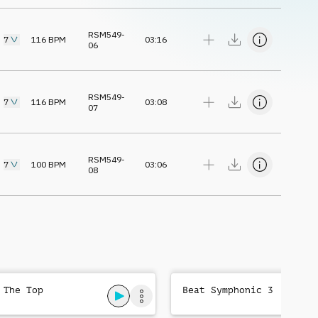
RSM549-
7
116
BPM
03:16
06
RSM549-
7
116
BPM
03:08
07
RSM549-
7
100
BPM
03:06
08
 The Top
Beat Symphonic 3