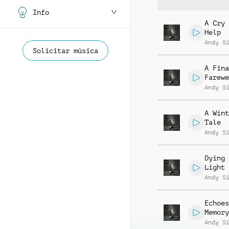
Info
A Cry 
Help
Andy S
Solicitar música
A Fina
Farewe
Andy S
A Wint
Tale
Andy S
Dying 
Light
Andy S
Echoes
Memory
Andy S