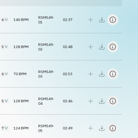
RSM549-
6
140
BPM
02:37
01
RSM549-
5
128
BPM
02:48
02
RSM549-
6
70
BPM
02:53
03
RSM549-
5
128
BPM
02:46
04
RSM549-
7
124
BPM
02:49
05