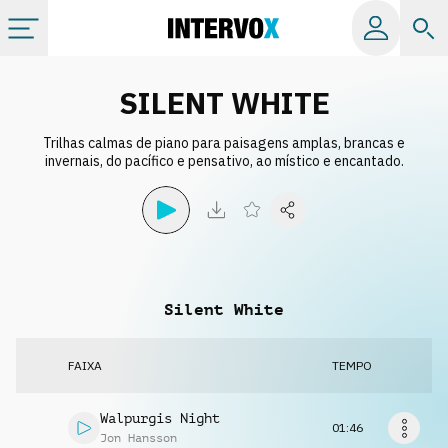
Tópicos
SILENT WHITE
Trilhas calmas de piano para paisagens amplas, brancas e
Todos os álbuns
invernais, do pacífico e pensativo, ao místico e encantado.
Catálogos
Playlists
Silent White
Licença
FAIXA
TEMPO
Info
Walpurgis Night
01:46
Jon Hansson