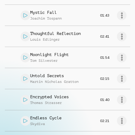
Mystic Fall
01:43
Joachim Tospann
Thoughtful Reflection
02:41
Louis Edlinger
Moonlight Flight
01:54
Tom Silvester
Untold Secrets
02:15
Martin Nicholas Gratton
Encrypted Voices
01:40
Thomas Strasser
Endless Cycle
02:21
Skydiva