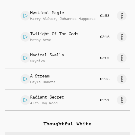
Mystical Magic
01:53
Harry Alfter
,
Johannes Huppertz
Twilight Of The Gods
02:16
Henny Arve
Magical Swells
02:05
Skydiva
A Stream
01:26
Layla Dakota
Radiant Secret
01:51
Alan Jay Reed
Thoughtful White