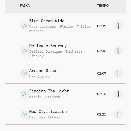
FAIXA
TEMPO
Blue Ocean Wide
02:39
Paul Luebkers
,
Florian Philipp
Mueller
Delicate Secrecy
02:36
Jeffery Dunnigan
,
Michelle
Lindley
Arcane Grace
02:07
Max Quanto
Finding The Light
02:16
Martin Laflamme
New Civilization
02:21
Marc Mas Talens