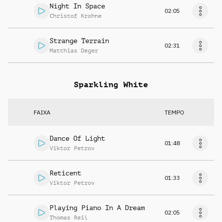
Night In Space
02:05
Christof Krohne
Strange Terrain
02:31
Matthias Deger
Sparkling White
FAIXA
TEMPO
Dance Of Light
01:48
Viktor Petrov
Reticent
01:33
Viktor Petrov
Playing Piano In A Dream
02:05
Thomas Reil