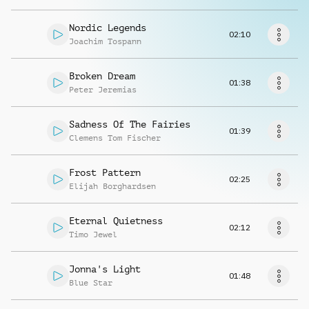
Solicitar música
Nordic Legends
02:10
Joachim Tospann
Broken Dream
01:38
Peter Jeremias
Sadness Of The Fairies
01:39
Clemens Tom Fischer
Frost Pattern
02:25
Elijah Borghardsen
Eternal Quietness
02:12
Timo Jewel
Jonna's Light
01:48
Blue Star