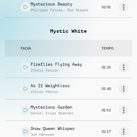
Mysterious Beauty
02:01
Philippe Falcao
,
Tom Steyer
Mystic White
FAIXA
TEMPO
Fireflies Flying Away
01:35
Viktor Petrov
As If Weightless
01:40
Viktor Petrov
Mysterious Garden
01:52
Daniel Elias Brenner
Snow Queen Whisper
02:17
Jon Hansson